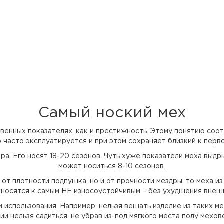
Самый ноский мех
венных показателях, как и престижность. Этому понятию соо
о часто эксплуатируется и при этом сохраняет близкий к перв
ра. Его носят 18-20 сезонов. Чуть хуже показатели меха выдр
может носиться 8-10 сезонов.
 от плотности подпушка, но и от прочности мездры, то меха и
относятся к самым НЕ износоустойчивым – без ухудшения внешн
 использования. Например, нельзя вешать изделие из таких м
ии нельзя садиться, не убрав из-под мягкого места полу мехо