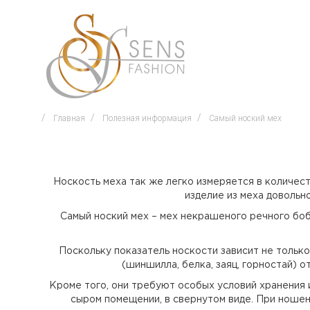
Главная
Полезная информация
Самый ноский мех
Носкость меха так же легко измеряется в количест
изделие из меха довольн
Самый ноский мех – мех некрашеного речного боб
Поскольку показатель носкости зависит не только
(шиншилла, белка, заяц, горностай) 
Кроме того, они требуют особых условий хранения и
сыром помещении, в свернутом виде. При ношен