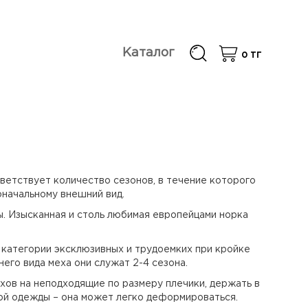
Каталог
0
ТГ
тветствует количество сезонов, в течение которого
оначальному внешний вид.
ы. Изысканная и столь любимая европейцами норка
з категории эксклюзивных и трудоемких при кройке
его вида меха они служат 2-4 сезона.
ехов на неподходящие по размеру плечики, держать в
вой одежды – она может легко деформироваться.