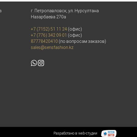
а
г. Петропавловск, ул. Нурсултана
Назарбаева 270а
+7 (7152) 51 11 24
(офис)
+7 (776) 342 09 01
(офис)
87778420410
(по вопросам заказов)
sales@sensfashion.kz
Разработано в web-студии