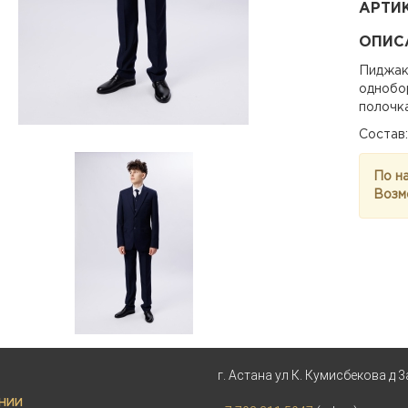
АРТИ
ОПИС
Пиджак
однобо
полочка
Состав:
По н
Возм
г. Астана ул К. Кумисбекова д 3
НИИ