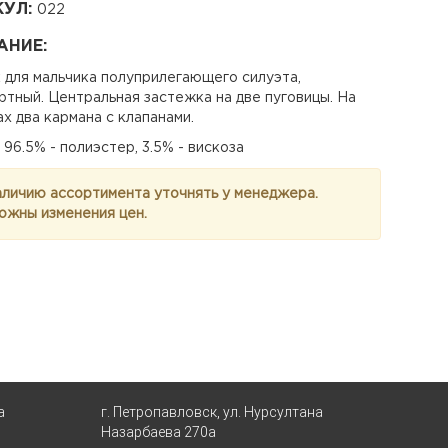
КУЛ:
022
АНИЕ:
 для мальчика полуприлегающего силуэта,
ртный. Центральная застежка на две пуговицы. На
х два кармана с клапанами.
 96.5% - полиэстер, 3.5% - вискоза
аличию ассортимента уточнять у менеджера.
ожны изменения цен.
а
г. Петропавловск, ул. Нурсултана
Назарбаева 270а