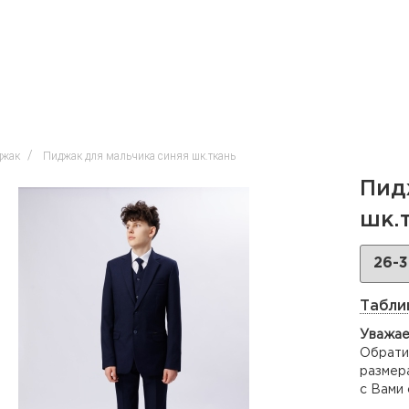
джак
Пиджак для мальчика синяя шк.ткань
Пид
шк.
Табли
Уважае
Обратит
размера
с Вами