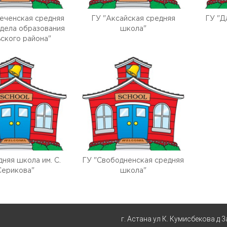
еченская средняя
ГУ "Аксайская средняя
ГУ "Д
дела образования
школа"
ского района"
дняя школа им. С.
ГУ "Свободненская средняя
Серикова"
школа"
г. Астана ул К. Кумисбекова д 3