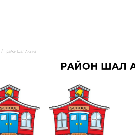
район Шал Акына
РАЙОН ШАЛ 