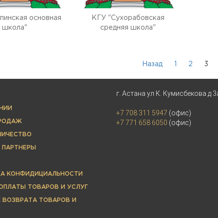
пинская основная
КГУ "Сухорабовская
школа"
средняя школа"
Назад
1
2
3
г. Астана ул К. Кумисбекова д 3
НИИ
+7 708 311 5947
(офис)
ПРОДАЖ
+7 771 658 6050
(офис)
НИЧЕСТВО
 ПАРТНЕРЫ
КА КОНФИДИЦИАЛЬНОСТИ
ОПЛАТЫ ТОВАРОВ И УСЛУГ
 ВОЗВРАТА ТОВАРОВ И