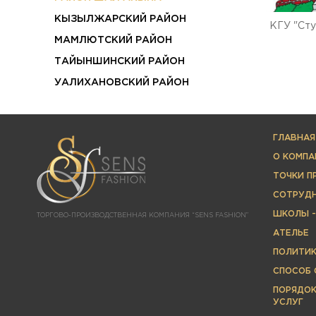
КЫЗЫЛЖАРСКИЙ РАЙОН
КГУ "Сту
МАМЛЮТСКИЙ РАЙОН
ТАЙЫНШИНСКИЙ РАЙОН
УАЛИХАНОВСКИЙ РАЙОН
ГЛАВНАЯ
О КОМПА
ТОЧКИ 
СОТРУД
ШКОЛЫ -
ТОРГОВО-ПРОИЗВОДСТВЕННАЯ КОМПАНИЯ “SENS FASHION”
АТЕЛЬЕ
ПОЛИТИ
СПОСОБ 
ПОРЯДОК
УСЛУГ