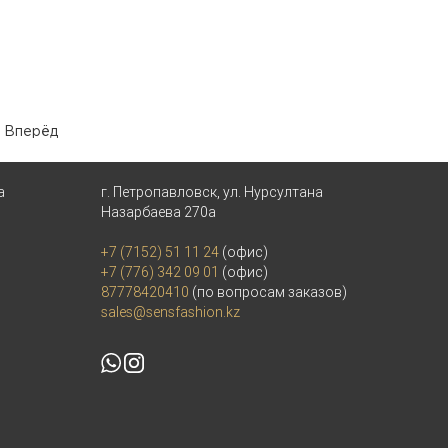
Вперёд
а
г. Петропавловск, ул. Нурсултана
Назарбаева 270а
+7 (7152) 51 11 24
(офис)
+7 (776) 342 09 01
(офис)
87778420410
(по вопросам заказов)
sales@sensfashion.kz